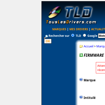
MARQUES
|
MES DRIVERS
|
ACTUALIT
Rechercher sur
TLD
Google
Accueil
>
Marq
FIRMWARE 
Atten
récen
Marque
Intitulé