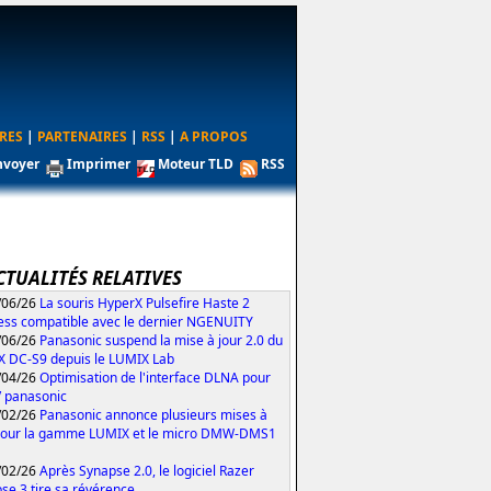
RES
|
PARTENAIRES
|
RSS
|
A PROPOS
nvoyer
Imprimer
Moteur TLD
RSS
CTUALITÉS RELATIVES
/06/26
La souris HyperX Pulsefire Haste 2
ess compatible avec le dernier NGENUITY
/06/26
Panasonic suspend la mise à jour 2.0 du
 DC-S9 depuis le LUMIX Lab
/04/26
Optimisation de l'interface DLNA pour
V panasonic
/02/26
Panasonic annonce plusieurs mises à
pour la gamme LUMIX et le micro DMW-DMS1
/02/26
Après Synapse 2.0, le logiciel Razer
se 3 tire sa révérence