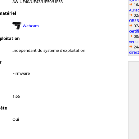
AW-UE40/UE43/UE50/UE53
16
Aurac
matériel
02
OBSBO
Webcam
07
certi
08
ploitation
vers
24
Indépendant du système d'exploitation
direc
r
Firmware
1.66
lète
Oui