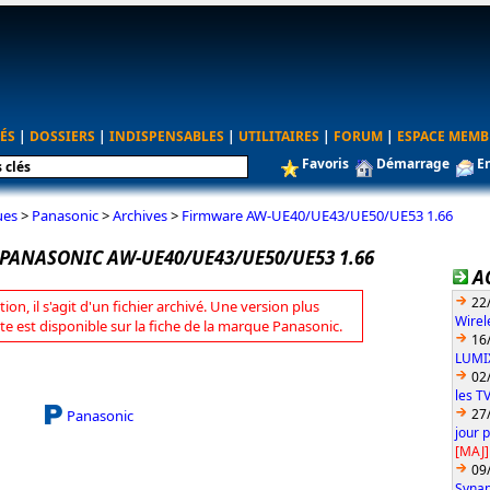
ÉS
|
DOSSIERS
|
INDISPENSABLES
|
UTILITAIRES
|
FORUM
|
ESPACE MEMB
Favoris
Démarrage
E
ues
>
Panasonic
>
Archives
>
Firmware AW-UE40/UE43/UE50/UE53 1.66
PANASONIC AW-UE40/UE43/UE50/UE53 1.66
A
22
tion, il s'agit d'un fichier archivé. Une version plus
Wirel
te est disponible sur la fiche de la marque Panasonic.
16
LUMIX
02
les T
27
Panasonic
jour 
[MAJ]
09
Synap