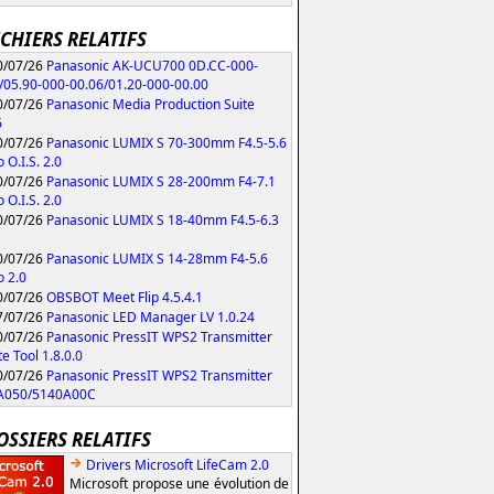
ICHIERS RELATIFS
/07/26
Panasonic AK-UCU700 0D.CC-000-
/05.90-000-00.06/01.20-000-00.00
/07/26
Panasonic Media Production Suite
6
/07/26
Panasonic LUMIX S 70-300mm F4.5-5.6
 O.I.S. 2.0
/07/26
Panasonic LUMIX S 28-200mm F4-7.1
 O.I.S. 2.0
/07/26
Panasonic LUMIX S 18-40mm F4.5-6.3
/07/26
Panasonic LUMIX S 14-28mm F4-5.6
 2.0
/07/26
OBSBOT Meet Flip 4.5.4.1
/07/26
Panasonic LED Manager LV 1.0.24
/07/26
Panasonic PressIT WPS2 Transmitter
e Tool 1.8.0.0
/07/26
Panasonic PressIT WPS2 Transmitter
A050/5140A00C
OSSIERS RELATIFS
Drivers Microsoft LifeCam 2.0
Microsoft propose une évolution de