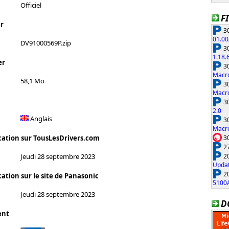
Officiel
F
r
30
01.00
DV91000569P.zip
30
1.18.
er
30
Macro
58,1 Mo
30
Macro
30
2.0
Anglais
30
Macro
30
cation sur TousLesDrivers.com
27
20
Jeudi 28 septembre 2023
Updat
20
ation sur le site de Panasonic
5100
Jeudi 28 septembre 2023
D
ent