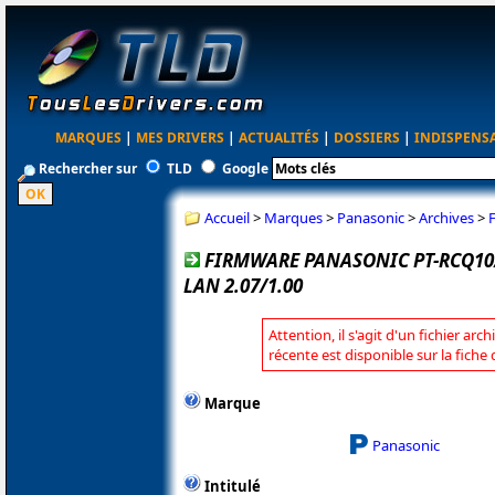
MARQUES
|
MES DRIVERS
|
ACTUALITÉS
|
DOSSIERS
|
INDISPENS
Rechercher sur
TLD
Google
Accueil
>
Marques
>
Panasonic
>
Archives
>
FIRMWARE PANASONIC PT-RCQ10
LAN 2.07/1.00
Attention, il s'agit d'un fichier arc
récente est disponible sur la fich
Marque
Panasonic
Intitulé