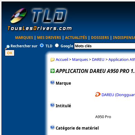
MARQUES
|
MES DRIVERS
|
ACTUALITÉS
|
DOSSIERS
|
INDISPENS
Rechercher sur
TLD
Google
Accueil
>
Marques
>
DAREU
>
Application A95
APPLICATION DAREU A950 PRO 1.
Marque
DAREU (Dongguan 
Intitulé
A950 Pro
Catégorie de matériel