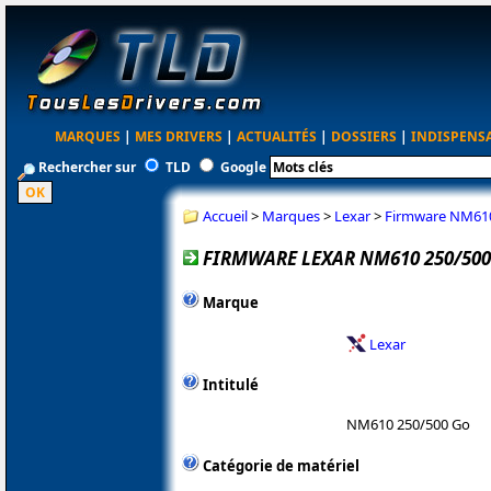
MARQUES
|
MES DRIVERS
|
ACTUALITÉS
|
DOSSIERS
|
INDISPENS
Rechercher sur
TLD
Google
Accueil
>
Marques
>
Lexar
>
Firmware NM610
FIRMWARE LEXAR NM610 250/500
Marque
Lexar
Intitulé
NM610 250/500 Go
Catégorie de matériel