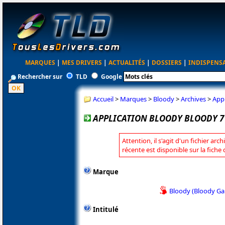
MARQUES
|
MES DRIVERS
|
ACTUALITÉS
|
DOSSIERS
|
INDISPENS
Rechercher sur
TLD
Google
Accueil
>
Marques
>
Bloody
>
Archives
>
Appl
APPLICATION BLOODY BLOODY 7 
Attention, il s'agit d'un fichier arc
récente est disponible sur la fiche
Marque
Bloody (Bloody G
Intitulé