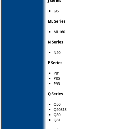
J Series
J95
ML Series
ML160
N Series
N50
P Series
P81
P85
P93
Q Series
Q50
Q5081S
Q80
Q81