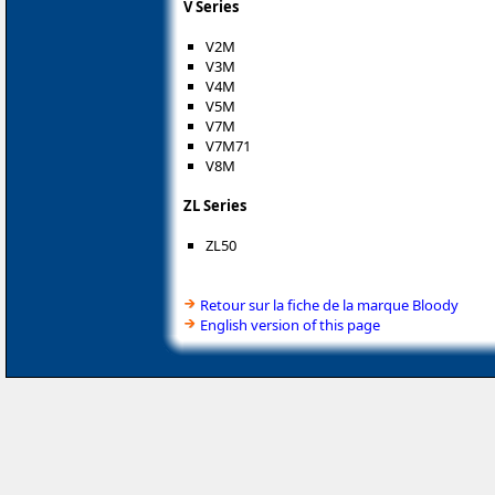
V Series
V2M
V3M
V4M
V5M
V7M
V7M71
V8M
ZL Series
ZL50
Retour sur la fiche de la marque Bloody
English version of this page