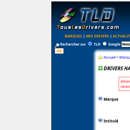
MARQUES
|
MES DRIVERS
|
ACTUALIT
Rechercher sur
TLD
Google
Accueil
>
Marq
DRIVERS H
Atten
récen
Marque
Intitulé