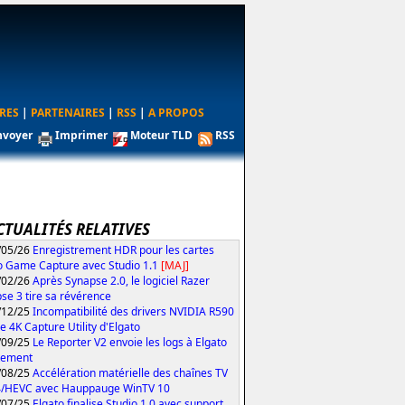
RES
|
PARTENAIRES
|
RSS
|
A PROPOS
nvoyer
Imprimer
Moteur TLD
RSS
CTUALITÉS RELATIVES
/05/26
Enregistrement HDR pour les cartes
o Game Capture avec Studio 1.1
[MAJ]
/02/26
Après Synapse 2.0, le logiciel Razer
se 3 tire sa révérence
/12/25
Incompatibilité des drivers NVIDIA R590
le 4K Capture Utility d'Elgato
/09/25
Le Reporter V2 envoie les logs à Elgato
tement
/08/25
Accélération matérielle des chaînes TV
4/HEVC avec Hauppauge WinTV 10
/07/25
Elgato finalise Studio 1.0 avec support