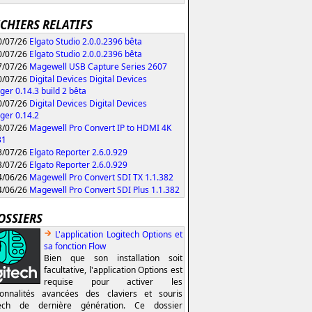
ICHIERS RELATIFS
/07/26
Elgato Studio 2.0.0.2396 bêta
/07/26
Elgato Studio 2.0.0.2396 bêta
/07/26
Magewell USB Capture Series 2607
/07/26
Digital Devices Digital Devices
er 0.14.3 build 2 bêta
/07/26
Digital Devices Digital Devices
er 0.14.2
/07/26
Magewell Pro Convert IP to HDMI 4K
31
/07/26
Elgato Reporter 2.6.0.929
/07/26
Elgato Reporter 2.6.0.929
/06/26
Magewell Pro Convert SDI TX 1.1.382
/06/26
Magewell Pro Convert SDI Plus 1.1.382
OSSIERS
L'application Logitech Options et
sa fonction Flow
Bien que son installation soit
facultative, l'application Options est
requise pour activer les
ionnalités avancées des claviers et souris
tech de dernière génération. Ce dossier