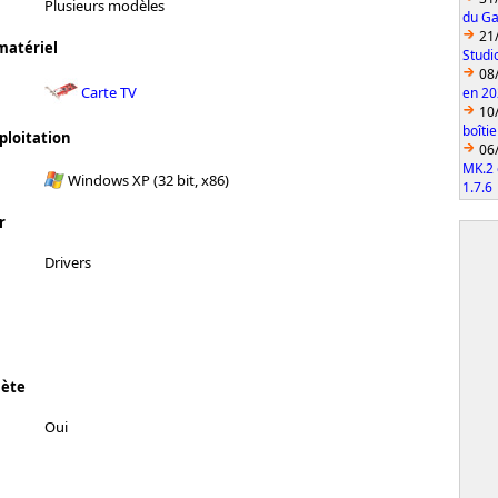
Plusieurs modèles
du Ga
21
matériel
Studi
08
Carte TV
en 2
10
boîti
ploitation
06
MK.2 
Windows XP (32 bit, x86)
1.7.6
r
Drivers
lète
Oui