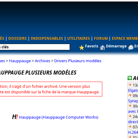
ÉS
|
DOSSIERS
|
INDISPENSABLES
|
UTILITAIRES
|
FORUM
|
ESPACE MEMB
Favoris
Démarrage
E
ues
>
Hauppauge
>
Archives
>
Drivers Plusieurs modèles
AUPPAUGE PLUSIEURS MODÈLES
A
13
tion, il s'agit d'un fichier archivé. Une version plus
Elgat
te est disponible sur la fiche de la marque Hauppauge.
09
Synap
30
avec 
24
Hauppauge (Hauppauge Computer Works)
direc
07
H.26
31