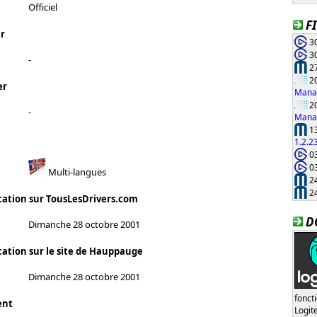
Officiel
F
r
30
30
-
27
20
er
Manag
20
-
Manag
13
1.2.2
03
03
Multi-langues
24
24
cation sur TousLesDrivers.com
D
Dimanche 28 octobre 2001
cation sur le site de Hauppauge
Dimanche 28 octobre 2001
fonct
ent
Logi