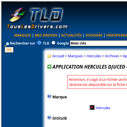
MARQUES
|
MES DRIVERS
|
ACTUALITÉS
|
DOSSIERS
|
INDISPENS
Rechercher sur
TLD
Google
Accueil
>
Marques
>
Hercules
>
Archives
>
Ap
APPLICATION HERCULES DJUCED 6
Attention, il s'agit d'un fichier arc
récente est disponible sur la fiche
Marque
Hercules
Intitulé