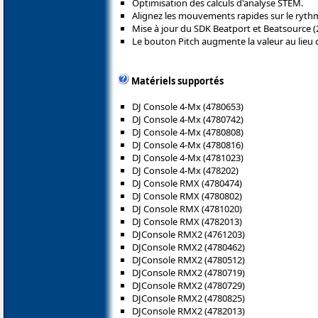
Optimisation des calculs d'analyse STEM.
Alignez les mouvements rapides sur le ryth
Mise à jour du SDK Beatport et Beatsource (2
Le bouton Pitch augmente la valeur au lieu d
Matériels supportés
DJ Console 4-Mx (4780653)
DJ Console 4-Mx (4780742)
DJ Console 4-Mx (4780808)
DJ Console 4-Mx (4780816)
DJ Console 4-Mx (4781023)
DJ Console 4-Mx (478202)
DJ Console RMX (4780474)
DJ Console RMX (4780802)
DJ Console RMX (4781020)
DJ Console RMX (4782013)
DJConsole RMX2 (4761203)
DJConsole RMX2 (4780462)
DJConsole RMX2 (4780512)
DJConsole RMX2 (4780719)
DJConsole RMX2 (4780729)
DJConsole RMX2 (4780825)
DJConsole RMX2 (4782013)