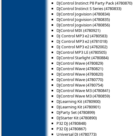
DJControl Instinct P8 Party Pack (4780870)
DJControl Instinct S Series (4780833)
DJControl Jogvision (4780834)
DJControl Jogvision (4780835)
DJControl Jogvision (4780856)
DJControl MIX (4780921)
DJ Control MP3 e2 (4780583)
DJ Control MP3 e2 (4781018)
DJ Control MP3 e2 (4782002)
DJControl MP3 LE (4780505)
DJControl Starlight (4780884)
DJControl Wave (4780829)
DJControl Wave (4780821)
DJControl Wave (4780820)
DJControl Wave (4780770)
DJControl Wave (4780754)
DJControl Wave M3 (4780841)
DJControl Wave M3 (4780859)
DJLearning Kit (4780900)
DJLearning Kit (4780901)
DJParty Set (4780899)
DJStarter Kit (4780890)
P32 DJ (4780848)
P32 DJ (4780867)
Universal DJ (4780773)