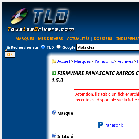
MARQUES
|
MES DRIVERS
|
ACTUALITÉS
|
DOSSIERS
|
INDISPENS
Rechercher sur
TLD
Google
Accueil
>
Marques
>
Panasonic
>
Archives
>
FIRMWARE PANASONIC KAIROS C
1.5.0
Attention, il s'agit d'un fichier arc
récente est disponible sur la fich
Marque
Panasonic
Intitulé