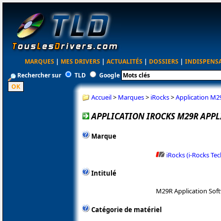
MARQUES
|
MES DRIVERS
|
ACTUALITÉS
|
DOSSIERS
|
INDISPENS
Rechercher sur
TLD
Google
Accueil
>
Marques
>
iRocks
>
Application M29
APPLICATION IROCKS M29R APPL
Marque
iRocks (i-Rocks Te
Intitulé
M29R Application Sof
Catégorie de matériel