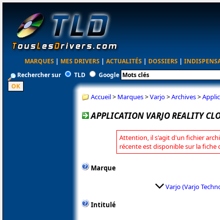
MARQUES
|
MES DRIVERS
|
ACTUALITÉS
|
DOSSIERS
|
INDISPENS
Rechercher sur
TLD
Google
Accueil
>
Marques
>
Varjo
>
Archives
>
Applic
APPLICATION VARJO REALITY CLO
Attention, il s'agit d'un fichier arc
récente est disponible sur la fiche
Marque
Varjo (Varjo Techn
Intitulé