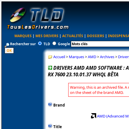
MARQUES
|
MES DRIVERS
|
ACTUALITÉS
|
DOSSIERS
|
INDISPENS
Rechercher sur
TLD
Google
Accueil
>
Marques
>
AMD
>
Archives
>
Driver
DRIVERS AMD AMD SOFTWARE : 
RX 7600 23.10.01.37 WHQL BÊTA
Warning, this is an archived file. A
on the sheet of the brand AMD.
Brand
AMD (Advanced Mi
Title