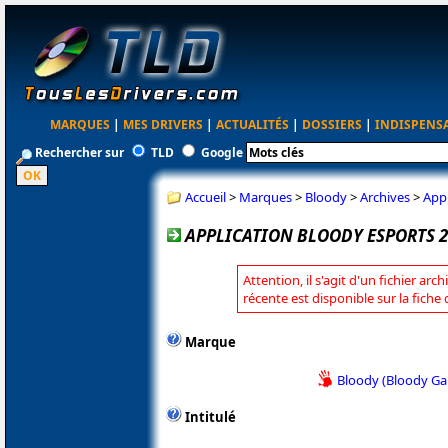
MARQUES
|
MES DRIVERS
|
ACTUALITÉS
|
DOSSIERS
|
INDISPENS
Rechercher sur
TLD
Google
Accueil
>
Marques
>
Bloody
>
Archives
>
Appl
APPLICATION BLOODY ESPORTS 2
Attention, il s'agit d'un fichier arc
récente est disponible sur la fiche
Marque
Bloody (Bloody G
Intitulé