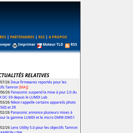
RES
|
PARTENAIRES
|
RSS
|
A PROPOS
nvoyer
Imprimer
Moteur TLD
RSS
CTUALITÉS RELATIVES
/07/26
Deux firmwares reportés pour les
tifs Tamron
[MAJ]
/06/26
Panasonic suspend la mise à jour 2.0 du
 DC-S9 depuis le LUMIX Lab
/03/26
Nikon rappelle certains appareils photo
Z6III et ZR
/02/26
Panasonic annonce plusieurs mises à
pour la gamme LUMIX et le micro DMW-DMS1
/02/26
Lens Utility 5.0 pour les objectifs Tamron
 TAMRON-LINK