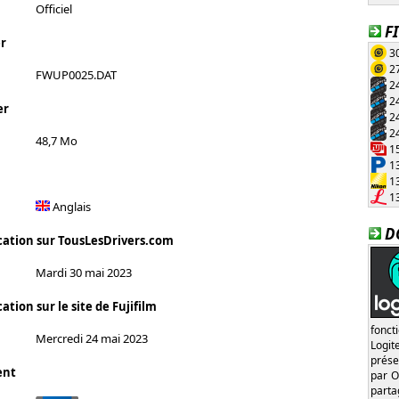
Officiel
F
r
30
27
FWUP0025.DAT
24
24
er
24
24
48,7 Mo
15
13
13
13
Anglais
D
cation sur TousLesDrivers.com
Mardi 30 mai 2023
ation sur le site de Fujifilm
fonct
Mercredi 24 mai 2023
Logi
prése
ent
par O
part