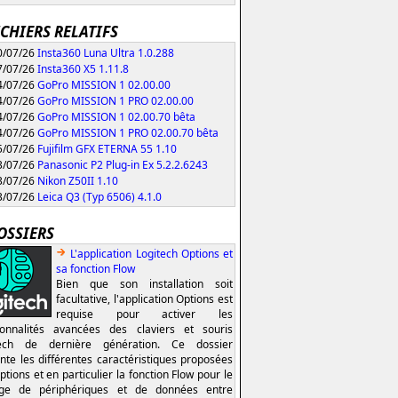
ICHIERS RELATIFS
/07/26
Insta360 Luna Ultra 1.0.288
/07/26
Insta360 X5 1.11.8
/07/26
GoPro MISSION 1 02.00.00
/07/26
GoPro MISSION 1 PRO 02.00.00
/07/26
GoPro MISSION 1 02.00.70 bêta
/07/26
GoPro MISSION 1 PRO 02.00.70 bêta
/07/26
Fujifilm GFX ETERNA 55 1.10
/07/26
Panasonic P2 Plug-in Ex 5.2.2.6243
/07/26
Nikon Z50II 1.10
/07/26
Leica Q3 (Typ 6506) 4.1.0
OSSIERS
L'application Logitech Options et
sa fonction Flow
Bien que son installation soit
facultative, l'application Options est
requise pour activer les
ionnalités avancées des claviers et souris
tech de dernière génération. Ce dossier
nte les différentes caractéristiques proposées
ptions et en particulier la fonction Flow pour le
age de périphériques et de données entre