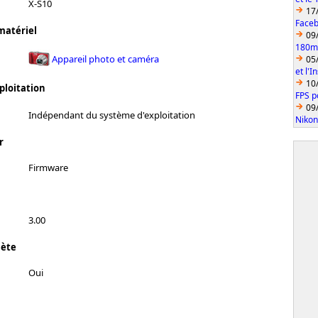
X-S10
17
Faceb
matériel
09
180mm
Appareil photo et caméra
05
et l'
10
ploitation
FPS p
09
Indépendant du système d'exploitation
Nikon
r
Firmware
3.00
lète
Oui