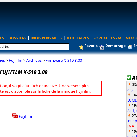
ÉS
|
DOSSIERS
|
INDISPENSABLES
|
UTILITAIRES
|
FORUM
|
ESPACE MEMB
Favoris
Démarrage
E
ues
>
Fujifilm
>
Archives
>
Firmware X-S10 3.00
UJIFILM X-S10 3.00
A
03
tion, il s'agit d'un fichier archivé. Une version plus
objec
te est disponible sur la fiche de la marque Fujifilm.
16
LUMIX
19
Z5II, 
27
Fujifilm
jour 
[MAJ]
19
et le