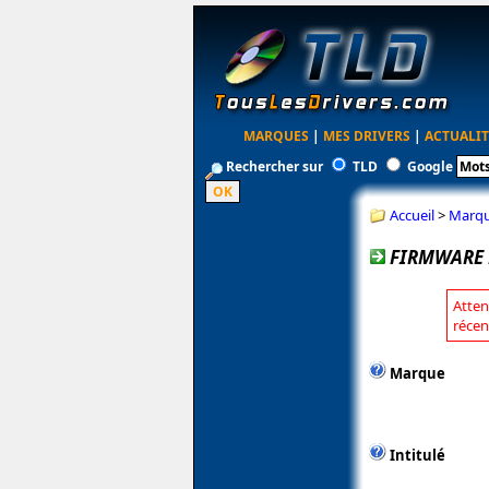
MARQUES
|
MES DRIVERS
|
ACTUALIT
Rechercher sur
TLD
Google
Accueil
>
Marq
FIRMWARE F
Atten
récen
Marque
Intitulé