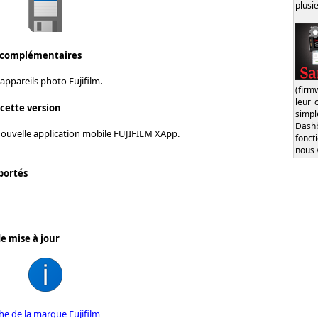
plusi
 complémentaires
appareils photo Fujifilm.
(firm
leur 
 cette version
simp
Dash
nouvelle application mobile FUJIFILM XApp.
fonct
nous 
portés
e mise à jour
che de la marque Fujifilm