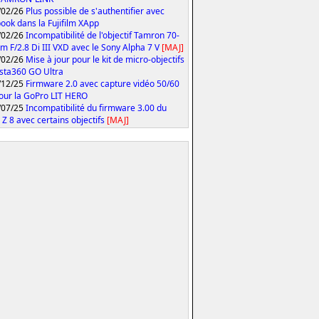
/02/26
Plus possible de s'authentifier avec
ook dans la Fujifilm XApp
/02/26
Incompatibilité de l'objectif Tamron 70-
 F/2.8 Di III VXD avec le Sony Alpha 7 V
[MAJ]
/02/26
Mise à jour pour le kit de micro-objectifs
Insta360 GO Ultra
/12/25
Firmware 2.0 avec capture vidéo 50/60
our la GoPro LIT HERO
/07/25
Incompatibilité du firmware 3.00 du
 Z 8 avec certains objectifs
[MAJ]