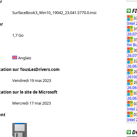
r
F
SurfaceBook3_Win10_19042_23.041.5770.0.msi
03
Intel
er
31
26.0
1,7 Go
31
for B
30
26.0
Anglais
22
26.0
cation sur TousLesDrivers.com
20
2610
Vendredi 19 mai 2023
20
26.0
ation sur le site de Microsoft
03
26.0
Mercredi 17 mai 2023
03
Intel
03
ent
Intel
D