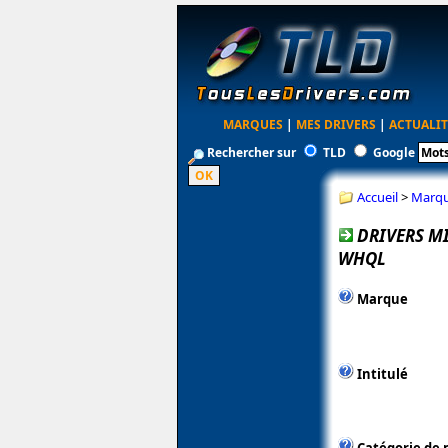
MARQUES
|
MES DRIVERS
|
ACTUALIT
Rechercher sur
TLD
Google
Accueil
>
Marq
DRIVERS MI
WHQL
Marque
Intitulé