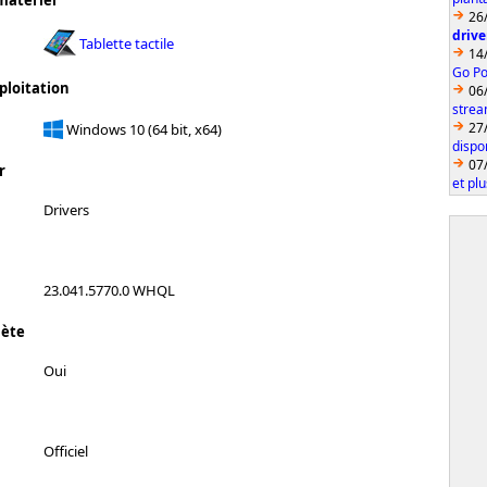
matériel
26
drive
Tablette tactile
14
Go Po
ploitation
06
strea
27
Windows 10 (64 bit, x64)
dispo
07
r
et pl
Drivers
23.041.5770.0 WHQL
lète
Oui
Officiel