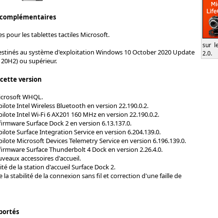
 complémentaires
s pour les tablettes tactiles Microsoft.
sur l
destinés au système d'exploitation Windows 10 October 2020 Update
2.0.
, 20H2) ou supérieur.
 cette version
Microsoft WHQL.
pilote Intel Wireless Bluetooth en version 22.190.0.2.
pilote Intel Wi-Fi 6 AX201 160 MHz en version 22.190.0.2.
firmware Surface Dock 2 en version 6.13.137.0.
pilote Surface Integration Service en version 6.204.139.0.
pilote Microsoft Devices Telemetry Service en version 6.196.139.0.
firmware Surface Thunderbolt 4 Dock en version 2.26.4.0.
veaux accessoires d'accueil.
ité de la station d'accueil Surface Dock 2.
la stabilité de la connexion sans fil et correction d'une faille de
portés