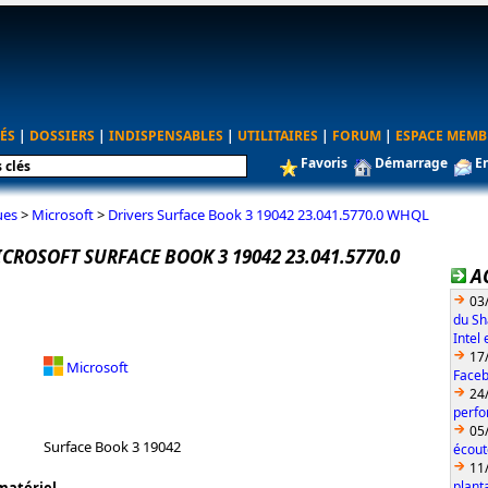
ÉS
|
DOSSIERS
|
INDISPENSABLES
|
UTILITAIRES
|
FORUM
|
ESPACE MEMB
Favoris
Démarrage
E
ues
>
Microsoft
>
Drivers Surface Book 3 19042 23.041.5770.0 WHQL
CROSOFT SURFACE BOOK 3 19042 23.041.5770.0
A
03
du Sh
Intel
17
Microsoft
Faceb
24
perfo
05
Surface Book 3 19042
écout
11
plant