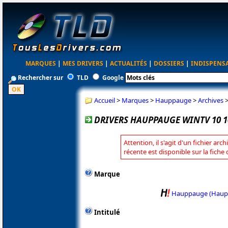
MARQUES
|
MES DRIVERS
|
ACTUALITÉS
|
DOSSIERS
|
INDISPENS
Rechercher sur
TLD
Google
Accueil
>
Marques
>
Hauppauge
>
Archives
DRIVERS HAUPPAUGE WINTV 10 1
Attention, il s'agit d'un fichier arc
récente est disponible sur la fic
Marque
Hauppauge (Haup
Intitulé