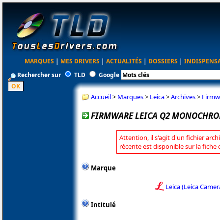
MARQUES
|
MES DRIVERS
|
ACTUALITÉS
|
DOSSIERS
|
INDISPENS
Rechercher sur
TLD
Google
Accueil
>
Marques
>
Leica
>
Archives
>
Firmw
FIRMWARE LEICA Q2 MONOCHROM 
Attention, il s'agit d'un fichier arc
récente est disponible sur la fiche
Marque
Leica (Leica Camer
Intitulé