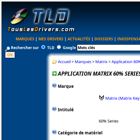
MARQUES
|
MES DRIVERS
|
ACTUALITÉS
|
DOSSIERS
|
INDISPENS
Rechercher sur
TLD
Google
Accueil
>
Marques
>
Matrix
>
Application 60%
APPLICATION MATRIX 60% SERIES 
Marque
Matrix (Matrix Ke
Intitulé
60% Series
Catégorie de matériel