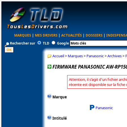
MARQUES
|
MES DRIVERS
|
ACTUALITÉS
|
DOSSIERS
|
INDISPENS
Rechercher sur
TLD
Google
Accueil
>
Marques
>
Panasonic
>
Archives
>
FIRMWARE PANASONIC AW-RP150 
Attention, il s'agit d'un fichier arc
récente est disponible sur la fich
Marque
Panasonic
Intitulé