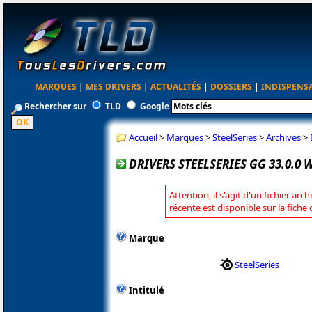
MARQUES
|
MES DRIVERS
|
ACTUALITÉS
|
DOSSIERS
|
INDISPENS
Rechercher sur
TLD
Google
Accueil
>
Marques
>
SteelSeries
>
Archives
>
DRIVERS STEELSERIES GG 33.0.0
Attention, il s'agit d'un fichier arc
récente est disponible sur la fiche
Marque
SteelSeries
Intitulé