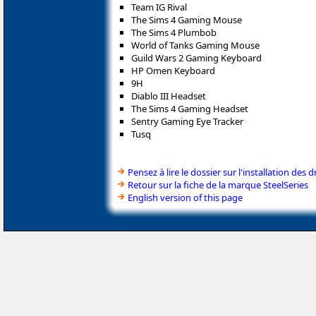
Team IG Rival
The Sims 4 Gaming Mouse
The Sims 4 Plumbob
World of Tanks Gaming Mouse
Guild Wars 2 Gaming Keyboard
HP Omen Keyboard
9H
Diablo III Headset
The Sims 4 Gaming Headset
Sentry Gaming Eye Tracker
Tusq
Pensez à lire le dossier sur l'installation des d
Retour sur la fiche de la marque SteelSeries
English version of this page