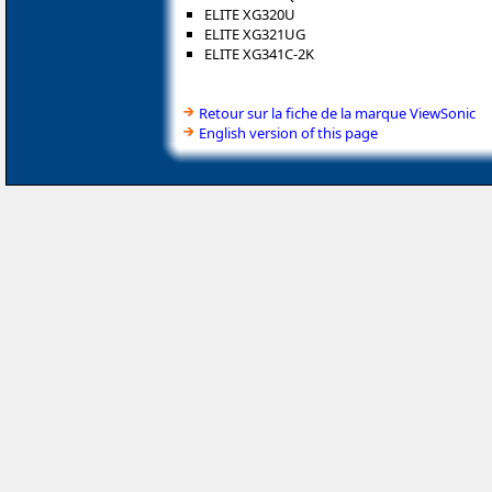
ELITE XG320U
ELITE XG321UG
ELITE XG341C-2K
Retour sur la fiche de la marque ViewSonic
English version of this page