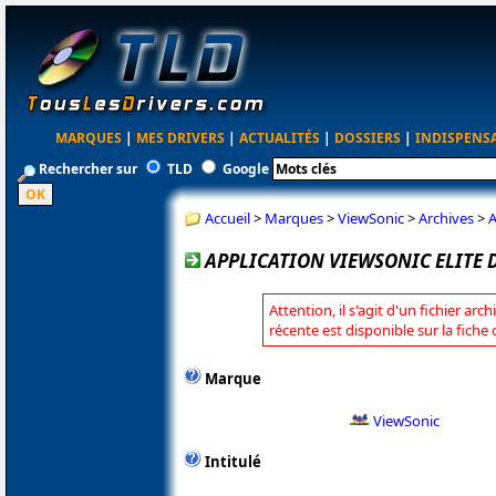
MARQUES
|
MES DRIVERS
|
ACTUALITÉS
|
DOSSIERS
|
INDISPENS
Rechercher sur
TLD
Google
Accueil
>
Marques
>
ViewSonic
>
Archives
>
A
APPLICATION VIEWSONIC ELITE D
Attention, il s'agit d'un fichier arc
récente est disponible sur la fiche
Marque
ViewSonic
Intitulé