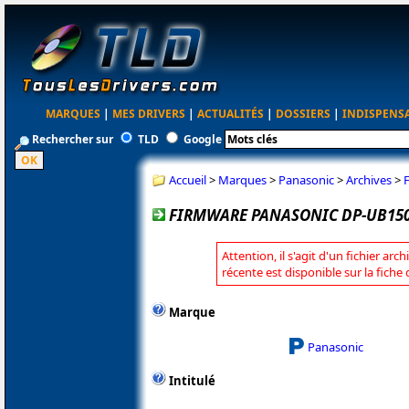
MARQUES
|
MES DRIVERS
|
ACTUALITÉS
|
DOSSIERS
|
INDISPENS
Rechercher sur
TLD
Google
Accueil
>
Marques
>
Panasonic
>
Archives
>
FIRMWARE PANASONIC DP-UB150
Attention, il s'agit d'un fichier arc
récente est disponible sur la fich
Marque
Panasonic
Intitulé