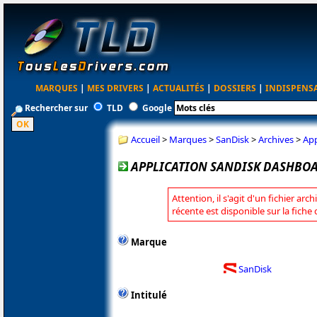
MARQUES
|
MES DRIVERS
|
ACTUALITÉS
|
DOSSIERS
|
INDISPENS
Rechercher sur
TLD
Google
Accueil
>
Marques
>
SanDisk
>
Archives
>
App
APPLICATION SANDISK DASHBOAR
Attention, il s'agit d'un fichier arc
récente est disponible sur la fiche
Marque
SanDisk
Intitulé