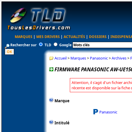
MARQUES
|
MES DRIVERS
|
ACTUALITÉS
|
DOSSIERS
|
INDISPENS
Rechercher sur
TLD
Google
Accueil
>
Marques
>
Panasonic
>
Archives
>
FIRMWARE PANASONIC AW-UE150
Attention, il s'agit d'un fichier arc
récente est disponible sur la fich
Marque
Panasonic
Intitulé