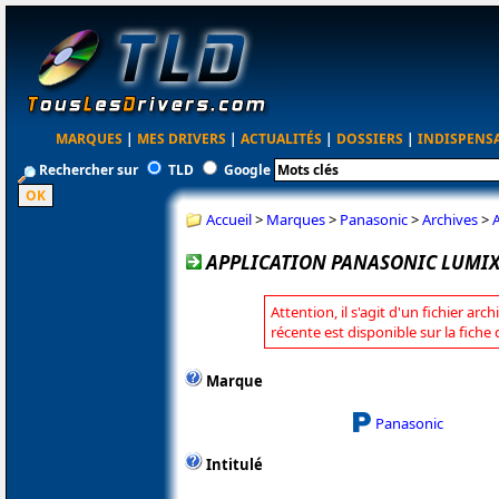
MARQUES
|
MES DRIVERS
|
ACTUALITÉS
|
DOSSIERS
|
INDISPENS
Rechercher sur
TLD
Google
Accueil
>
Marques
>
Panasonic
>
Archives
>
APPLICATION PANASONIC LUMIX 
Attention, il s'agit d'un fichier arc
récente est disponible sur la fich
Marque
Panasonic
Intitulé