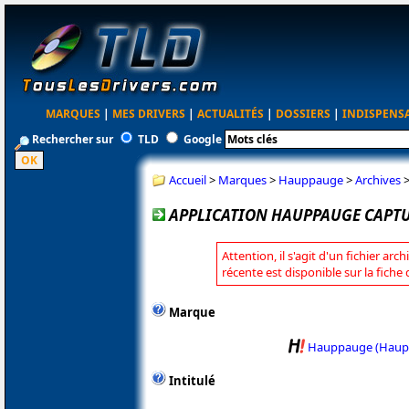
MARQUES
|
MES DRIVERS
|
ACTUALITÉS
|
DOSSIERS
|
INDISPENS
Rechercher sur
TLD
Google
Accueil
>
Marques
>
Hauppauge
>
Archives
APPLICATION HAUPPAUGE CAPTUR
Attention, il s'agit d'un fichier arc
récente est disponible sur la fic
Marque
Hauppauge (Haup
Intitulé