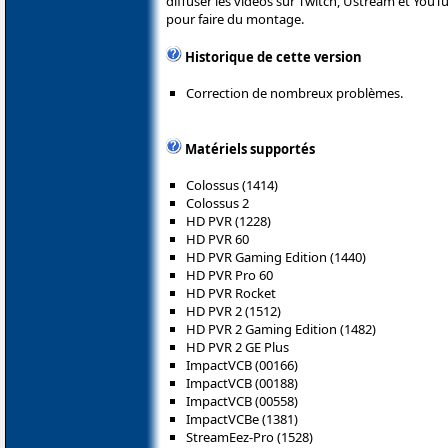
diffuser les vidéos sur Twitch, Ustream et YouT
pour faire du montage.
Historique de cette version
Correction de nombreux problèmes.
Matériels supportés
Colossus (1414)
Colossus 2
HD PVR (1228)
HD PVR 60
HD PVR Gaming Edition (1440)
HD PVR Pro 60
HD PVR Rocket
HD PVR 2 (1512)
HD PVR 2 Gaming Edition (1482)
HD PVR 2 GE Plus
ImpactVCB (00166)
ImpactVCB (00188)
ImpactVCB (00558)
ImpactVCBe (1381)
StreamEez-Pro (1528)