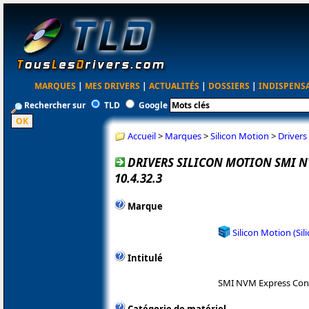
MARQUES
|
MES DRIVERS
|
ACTUALITÉS
|
DOSSIERS
|
INDISPENS
Rechercher sur
TLD
Google
Accueil
>
Marques
>
Silicon Motion
>
Drivers
DRIVERS SILICON MOTION SMI 
10.4.32.3
Marque
Silicon Motion (Si
Intitulé
SMI NVM Express Cont