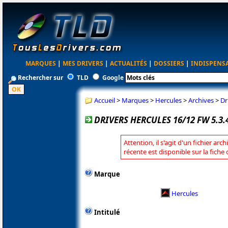
MARQUES
|
MES DRIVERS
|
ACTUALITÉS
|
DOSSIERS
|
INDISPENS
Rechercher sur
TLD
Google
Accueil
>
Marques
>
Hercules
>
Archives
>
Dr
DRIVERS HERCULES 16/12 FW 5.3.
Attention, il s'agit d'un fichier arc
récente est disponible sur la fiche
Marque
Hercules
Intitulé