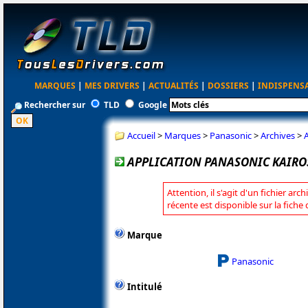
MARQUES
|
MES DRIVERS
|
ACTUALITÉS
|
DOSSIERS
|
INDISPENS
Rechercher sur
TLD
Google
Accueil
>
Marques
>
Panasonic
>
Archives
>
APPLICATION PANASONIC KAIROS
Attention, il s'agit d'un fichier arc
récente est disponible sur la fich
Marque
Panasonic
Intitulé