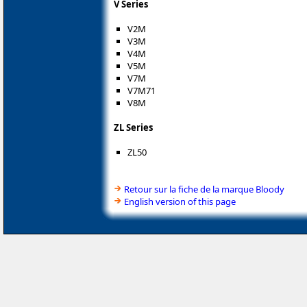
V Series
V2M
V3M
V4M
V5M
V7M
V7M71
V8M
ZL Series
ZL50
Retour sur la fiche de la marque Bloody
English version of this page