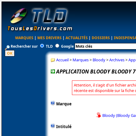
MARQUES
|
MES DRIVERS
|
ACTUALITÉS
|
DOSSIERS
|
INDISPENS
Rechercher sur
TLD
Google
Accueil
>
Marques
>
Bloody
>
Archives
>
Appl
APPLICATION BLOODY BLOODY 7 
Attention, il s'agit d'un fichier arc
récente est disponible sur la fiche
Marque
Bloody (Bloody G
Intitulé