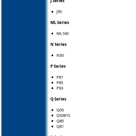
J Series
J95
ML Series
ML160
N Series
N50
P Series
P81
P85
P93
Q Series
Q50
Q5081S
Q80
Q81