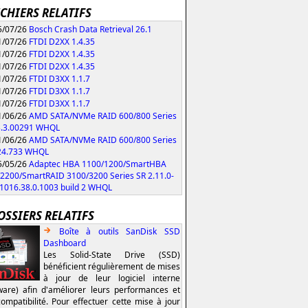
ICHIERS RELATIFS
/07/26
Bosch Crash Data Retrieval 26.1
/07/26
FTDI D2XX 1.4.35
/07/26
FTDI D2XX 1.4.35
/07/26
FTDI D2XX 1.4.35
/07/26
FTDI D3XX 1.1.7
/07/26
FTDI D3XX 1.1.7
/07/26
FTDI D3XX 1.1.7
/06/26
AMD SATA/NVMe RAID 600/800 Series
3.3.00291 WHQL
/06/26
AMD SATA/NVMe RAID 600/800 Series
.24.733 WHQL
/05/26
Adaptec HBA 1100/1200/SmartHBA
2200/SmartRAID 3100/3200 Series SR 2.11.0-
/1016.38.0.1003 build 2 WHQL
OSSIERS RELATIFS
Boîte à outils SanDisk SSD
Dashboard
Les Solid-State Drive (SSD)
bénéficient régulièrement de mises
à jour de leur logiciel interne
ware) afin d'améliorer leurs performances et
compatibilité. Pour effectuer cette mise à jour