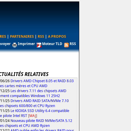
RES
|
PARTENAIRES
|
RSS
|
A PROPOS
nvoyer
Imprimer
Moteur TLD
RSS
CTUALITÉS RELATIVES
/06/26
Drivers AMD Chipset 8.05 et RAID 8.03
les cartes mères et CPU AMD
/12/25
Les drivers 7.11 des chipsets AMD
ement compatibles Windows 11 25H2
/11/25
Drivers AMD RAID SATA/NVMe 7.10
les chipsets 600/800 et CPU Ryzen
/11/25
Le KIOXIA SSD Utility 6.4 compatible
e pilote Intel RST
[MAJ]
/01/24
Nouveau pilote RAID NVMe/SATA 5.12
les chipsets et CPU AMD Ryzen
/12/22
AMD publie enfin les drivers RAID pour