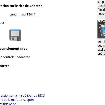
simp
Dash
ation sur le site de Adaptec
fonct
nous 
Lundi 14 avril 2014
ent
au mi
que s
 complémentaires
expl
opéra
es contrôleur Adaptec.
portés
 dossier sur la mise à jour du BIOS
iche de la marque Adaptec
of this page