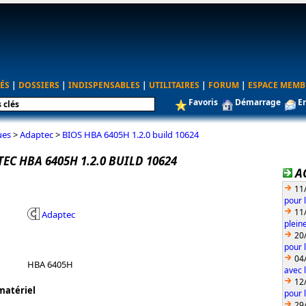
ÉS
|
DOSSIERS
|
INDISPENSABLES
|
UTILITAIRES
|
FORUM
|
ESPACE MEMB
Favoris
Démarrage
E
ues
>
Adaptec
>
BIOS HBA 6405H 1.2.0 build 10624
EC HBA 6405H 1.2.0 BUILD 10624
A
11
pour 
11
Adaptec
plein
20
pour 
04
HBA 6405H
avec l
12
matériel
pour 
29