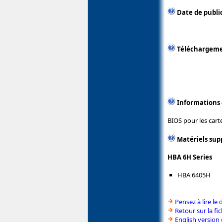
Date de public
Téléchargem
Informations
BIOS pour les cart
Matériels sup
HBA 6H Series
HBA 6405H
Pensez à lire le
Retour sur la f
English version 