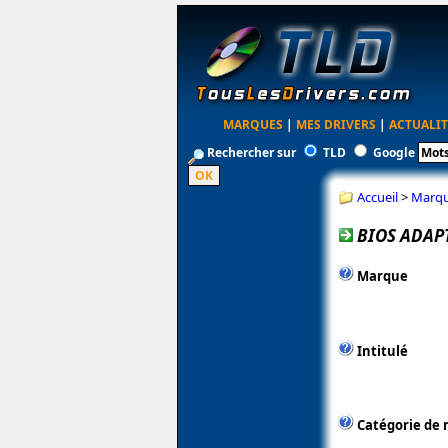
MARQUES
|
MES DRIVERS
|
ACTUALIT
Rechercher sur
TLD
Google
Accueil
>
Marq
BIOS ADAPT
Marque
Intitulé
Catégorie de 