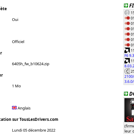
F
lète
15
01
Oui
01
01
01
01
Officiel
01
11
r
F6 9.
11
6405h_fw_b10624.zip
8.03
25
er
2100/
3.6.0
1 Mo
D
Anglais
cation sur TousLesDrivers.com
(firm
Lundi 05 décembre 2022
leur 