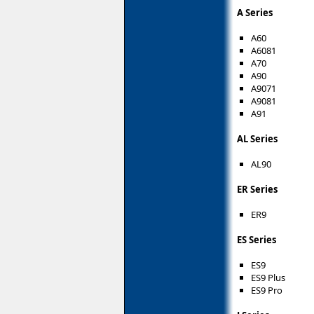
A Series
A60
A6081
A70
A90
A9071
A9081
A91
AL Series
AL90
ER Series
ER9
ES Series
ES9
ES9 Plus
ES9 Pro