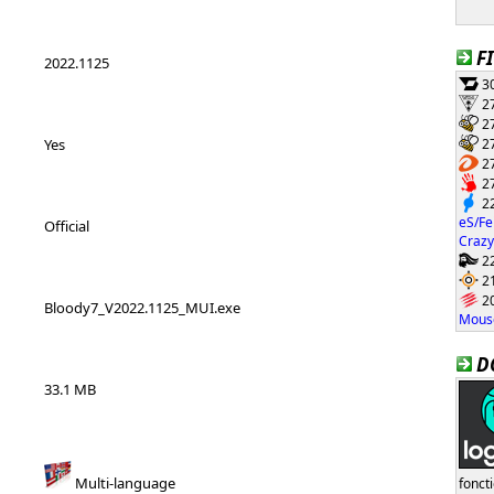
F
2022.1125
30
27
27
27
Yes
27
27
22
eS/Fe
Official
Crazy
22
21
20
Bloody7_V2022.1125_MUI.exe
Mouse
D
33.1 MB
Multi-language
fonct