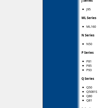
J Series
J95
ML Series
ML160
N Series
N50
P Series
P81
P85
P93
Q Series
Q50
Q5081S
Q80
Q81