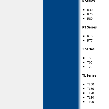
R Series
R30
R70
R80
RT Series
RT5
RT7
T Series
T50
T60
T70
TL Series
TL50
TL60
TL70
TL80
TL90