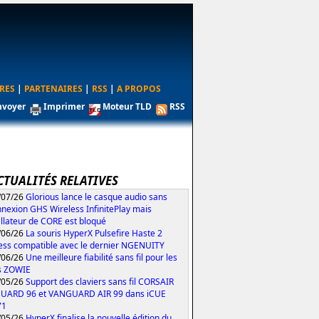
RES
|
PARTENAIRES
|
RSS
|
A PROPOS
nvoyer
Imprimer
Moteur TLD
RSS
CTUALITÉS RELATIVES
/07/26
Glorious lance le casque audio sans
nexion GHS Wireless InfinitePlay mais
tallateur de CORE est bloqué
/06/26
La souris HyperX Pulsefire Haste 2
ess compatible avec le dernier NGENUITY
/06/26
Une meilleure fiabilité sans fil pour les
s ZOWIE
/05/26
Support des claviers sans fil CORSAIR
UARD 96 et VANGUARD AIR 99 dans iCUE
71
/05/26
HyperX finalise la nouvelle édition du