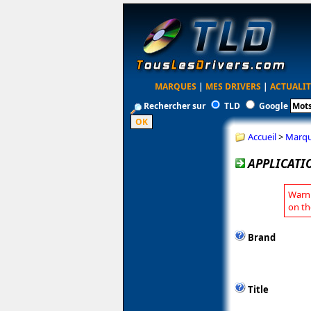
MARQUES
|
MES DRIVERS
|
ACTUALIT
Rechercher sur
TLD
Google
Accueil
>
Marq
APPLICATI
Warni
on th
Brand
Title