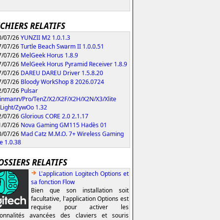
ICHIERS RELATIFS
/07/26
YUNZII M2 1.0.1.3
/07/26
Turtle Beach Swarm II 1.0.0.51
/07/26
MelGeek Horus 1.8.9
/07/26
MelGeek Horus Pyramid Receiver 1.8.9
/07/26
DAREU DAREU Driver 1.5.8.20
/07/26
Bloody WorkShop 8 2026.0724
/07/26
Pulsar
inmann/Pro/TenZ/X2/X2F/X2H/X2N/X3/Xlite
Light/ZywOo 1.32
/07/26
Glorious CORE 2.0 2.1.17
/07/26
Nova Gaming GM115 Hadès 01
/07/26
Mad Catz M.M.O. 7+ Wireless Gaming
 1.0.38
OSSIERS RELATIFS
L'application Logitech Options et
sa fonction Flow
Bien que son installation soit
facultative, l'application Options est
requise pour activer les
ionnalités avancées des claviers et souris