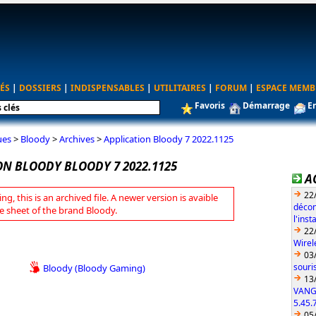
ÉS
|
DOSSIERS
|
INDISPENSABLES
|
UTILITAIRES
|
FORUM
|
ESPACE MEMB
Favoris
Démarrage
E
ues
>
Bloody
>
Archives
>
Application Bloody 7 2022.1125
ON BLOODY BLOODY 7 2022.1125
A
22
ng, this is an archived file. A newer version is avaible
décon
e sheet of the brand Bloody.
l'ins
22
Wirel
03
souri
Bloody (Bloody Gaming)
13
VANG
5.45.
05