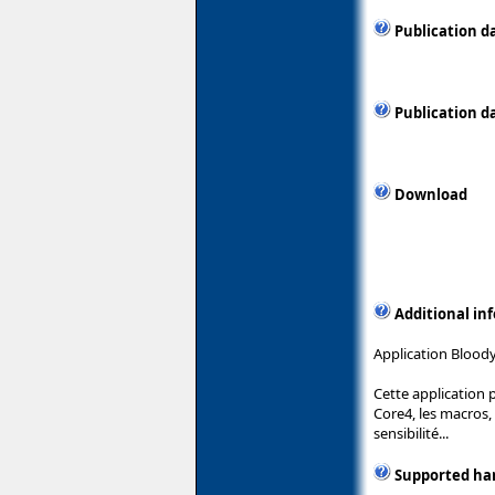
Publication d
Publication d
Download
Additional in
Application Bloody
Cette application 
Core4, les macros,
sensibilité...
Supported ha