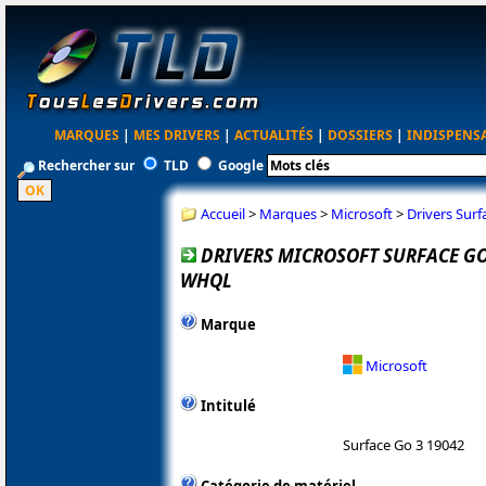
MARQUES
|
MES DRIVERS
|
ACTUALITÉS
|
DOSSIERS
|
INDISPENS
Rechercher sur
TLD
Google
Accueil
>
Marques
>
Microsoft
>
Drivers Sur
DRIVERS MICROSOFT SURFACE GO 3
WHQL
Marque
Microsoft
Intitulé
Surface Go 3 19042