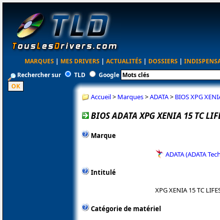
MARQUES
|
MES DRIVERS
|
ACTUALITÉS
|
DOSSIERS
|
INDISPENS
Rechercher sur
TLD
Google
Accueil
>
Marques
>
ADATA
>
BIOS XPG XENI
BIOS ADATA XPG XENIA 15 TC LI
Marque
ADATA (ADATA Tec
Intitulé
XPG XENIA 15 TC LIF
Catégorie de matériel