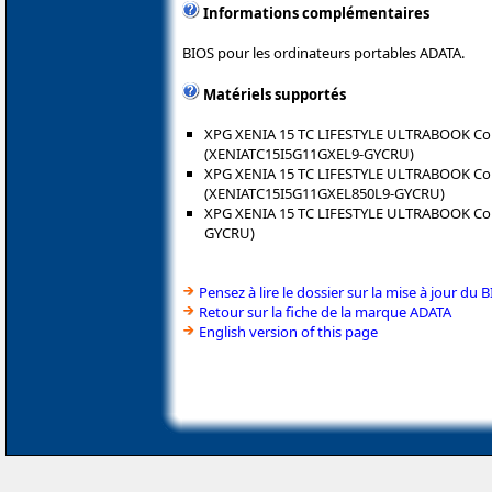
Informations complémentaires
BIOS pour les ordinateurs portables ADATA.
Matériels supportés
XPG XENIA 15 TC LIFESTYLE ULTRABOOK Cor
(XENIATC15I5G11GXEL9-GYCRU)
XPG XENIA 15 TC LIFESTYLE ULTRABOOK Co
(XENIATC15I5G11GXEL850L9-GYCRU)
XPG XENIA 15 TC LIFESTYLE ULTRABOOK Cor
GYCRU)
Pensez à lire le dossier sur la mise à jour du 
Retour sur la fiche de la marque ADATA
English version of this page