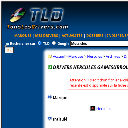
MARQUES
|
MES DRIVERS
|
ACTUALITÉS
|
DOSSIERS
|
INDISPENS
Rechercher sur
TLD
Google
Accueil
>
Marques
>
Hercules
>
Archives
>
Dr
DRIVERS HERCULES GAMESURROUN
Attention, il s'agit d'un fichier arc
récente est disponible sur la fiche
Marque
Hercules
Intitulé