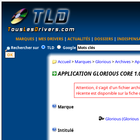
MARQUES
|
MES DRIVERS
|
ACTUALITÉS
|
DOSSIERS
|
INDISPENS
Rechercher sur
TLD
Google
Accueil
>
Marques
>
Glorious
>
Archives
>
Ap
APPLICATION GLORIOUS CORE 1.0
Attention, il s'agit d'un fichier arc
récente est disponible sur la fiche
Marque
Glorious (Gloriou
Intitulé