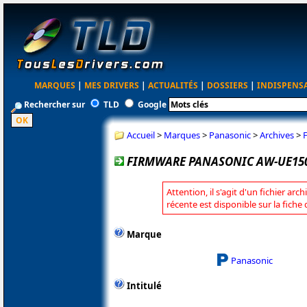
MARQUES
|
MES DRIVERS
|
ACTUALITÉS
|
DOSSIERS
|
INDISPENS
Rechercher sur
TLD
Google
Accueil
>
Marques
>
Panasonic
>
Archives
>
FIRMWARE PANASONIC AW-UE150
Attention, il s'agit d'un fichier arc
récente est disponible sur la fich
Marque
Panasonic
Intitulé