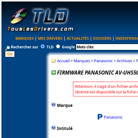
MARQUES
|
MES DRIVERS
|
ACTUALITÉS
|
DOSSIERS
|
INDISPENS
Rechercher sur
TLD
Google
Accueil
>
Marques
>
Panasonic
>
Archives
>
FIRMWARE PANASONIC AV-UHS50
Attention, il s'agit d'un fichier arc
récente est disponible sur la fich
Marque
Panasonic
Intitulé