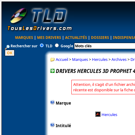
MARQUES
|
MES DRIVERS
|
ACTUALITÉS
|
DOSSIERS
|
INDISPENS
Rechercher sur
TLD
Google
Accueil
>
Marques
>
Hercules
>
Archives
>
Dr
DRIVERS HERCULES 3D PROPHET 4
Attention, il s'agit d'un fichier arc
récente est disponible sur la fiche
Marque
Hercules
Intitulé