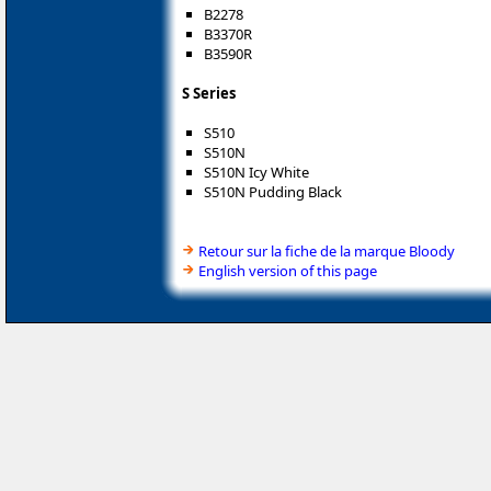
B2278
B3370R
B3590R
S Series
S510
S510N
S510N Icy White
S510N Pudding Black
Retour sur la fiche de la marque Bloody
English version of this page