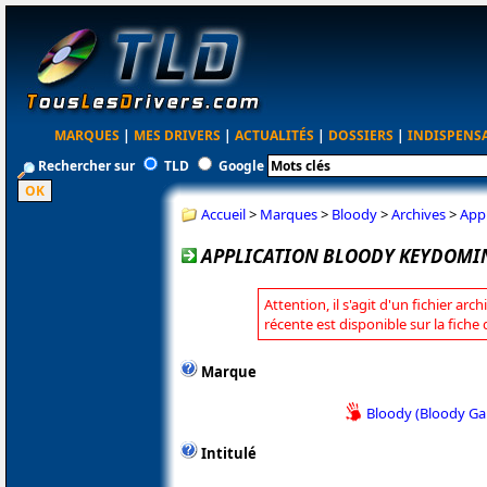
MARQUES
|
MES DRIVERS
|
ACTUALITÉS
|
DOSSIERS
|
INDISPENS
Rechercher sur
TLD
Google
Accueil
>
Marques
>
Bloody
>
Archives
>
App
APPLICATION BLOODY KEYDOMIN
Attention, il s'agit d'un fichier arc
récente est disponible sur la fiche
Marque
Bloody (Bloody G
Intitulé