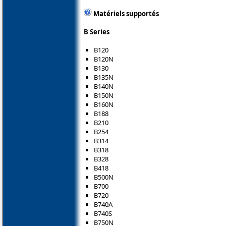
Matériels supportés
B Series
B120
B120N
B130
B135N
B140N
B150N
B160N
B188
B210
B254
B314
B318
B328
B418
B500N
B700
B720
B740A
B740S
B750N