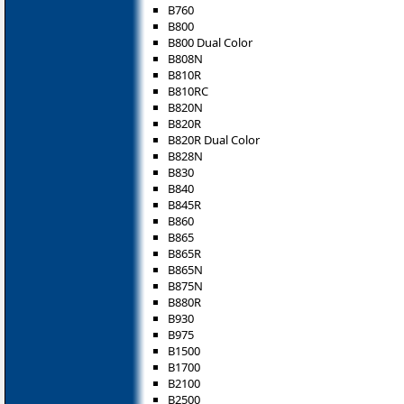
B760
B800
B800 Dual Color
B808N
B810R
B810RC
B820N
B820R
B820R Dual Color
B828N
B830
B840
B845R
B860
B865
B865R
B865N
B875N
B880R
B930
B975
B1500
B1700
B2100
B2500