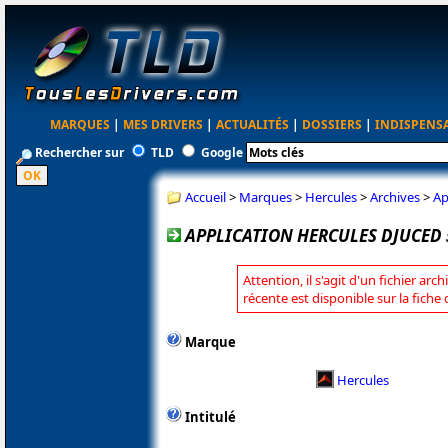
MARQUES
|
MES DRIVERS
|
ACTUALITÉS
|
DOSSIERS
|
INDISPENS
Rechercher sur
TLD
Google
Accueil
>
Marques
>
Hercules
>
Archives
>
Ap
APPLICATION HERCULES DJUCED 5.
Attention, il s'agit d'un fichier arc
récente est disponible sur la fiche
Marque
Hercules
Intitulé