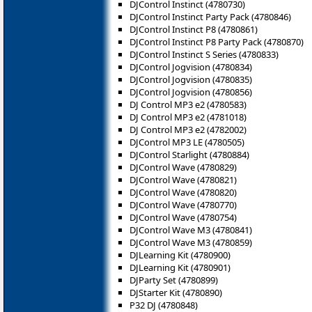
DJControl Instinct (4780730)
DJControl Instinct Party Pack (4780846)
DJControl Instinct P8 (‎4780861)
DJControl Instinct P8 Party Pack (4780870)
DJControl Instinct S Series (4780833)
DJControl Jogvision (4780834)
DJControl Jogvision (4780835)
DJControl Jogvision (4780856)
DJ Control MP3 e2 (4780583)
DJ Control MP3 e2 (4781018)
DJ Control MP3 e2 (4782002)
DJControl MP3 LE (4780505)
DJControl Starlight (4780884)
DJControl Wave (4780829)
DJControl Wave (4780821)
DJControl Wave (4780820)
DJControl Wave (4780770)
DJControl Wave (4780754)
DJControl Wave M3 (4780841)
DJControl Wave M3 (4780859)
DJLearning Kit (4780900)
DJLearning Kit (4780901)
DJParty Set (4780899)
DJStarter Kit (4780890)
P32 DJ (4780848)