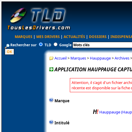
MARQUES
|
MES DRIVERS
|
ACTUALITÉS
|
DOSSIERS
|
INDISPENS
Rechercher sur
TLD
Google
Accueil
>
Marques
>
Hauppauge
>
Archives
APPLICATION HAUPPAUGE CAPTUR
Attention, il s'agit d'un fichier arc
récente est disponible sur la fic
Marque
Hauppauge (Haup
Intitulé