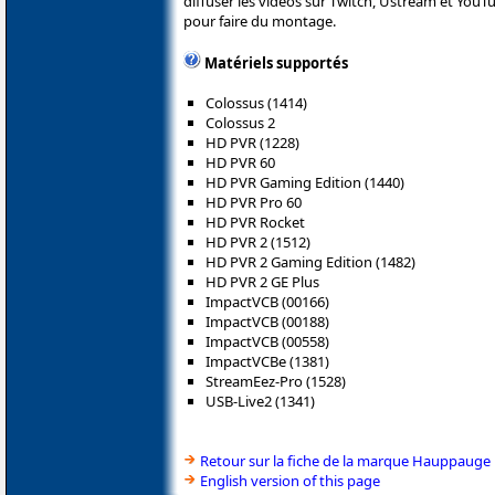
diffuser les vidéos sur Twitch, Ustream et YouT
pour faire du montage.
Matériels supportés
Colossus (1414)
Colossus 2
HD PVR (1228)
HD PVR 60
HD PVR Gaming Edition (1440)
HD PVR Pro 60
HD PVR Rocket
HD PVR 2 (1512)
HD PVR 2 Gaming Edition (1482)
HD PVR 2 GE Plus
ImpactVCB (00166)
ImpactVCB (00188)
ImpactVCB (00558)
ImpactVCBe (1381)
StreamEez-Pro (1528)
USB-Live2 (1341)
Retour sur la fiche de la marque Hauppauge
English version of this page