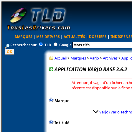
MARQUES
|
MES DRIVERS
|
ACTUALITÉS
|
DOSSIERS
|
INDISPENS
Rechercher sur
TLD
Google
Accueil
>
Marques
>
Varjo
>
Archives
>
Applic
APPLICATION VARJO BASE 3.6.2
Attention, il s'agit d'un fichier arc
récente est disponible sur la fiche
Marque
Varjo (Varjo Techn
Intitulé