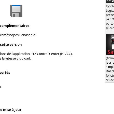
fonct
Logi
prése
par O
part
 complémentaires
plusi
 caméscopes Panasonic.
 cette version
ions de l'application PTZ Control Center (PTZCC).
(firm
 la vitesse d'upload.
leur 
simp
Dash
portés
fonct
nous 
s
e mise à jour