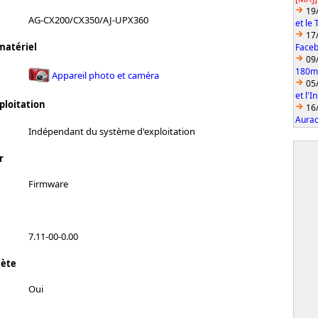
19
AG-CX200/CX350/AJ-UPX360
et le
17
matériel
Faceb
09
180mm
Appareil photo et caméra
05
et l'
ploitation
16
Aurac
Indépendant du système d'exploitation
r
Firmware
7.11-00-0.00
lète
Oui