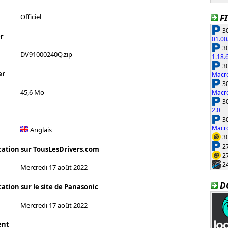
F
Officiel
30
r
01.00
30
DV91000240Q.zip
1.18.
30
er
Macro
30
45,6 Mo
Macro
30
2.0
30
Macro
Anglais
30
27
cation sur TousLesDrivers.com
27
24
Mercredi 17 août 2022
D
ation sur le site de Panasonic
Mercredi 17 août 2022
ent