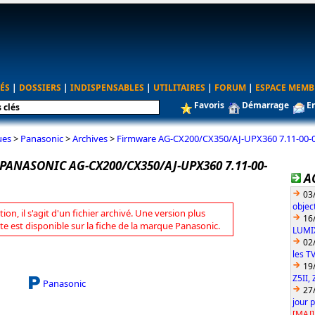
ÉS
|
DOSSIERS
|
INDISPENSABLES
|
UTILITAIRES
|
FORUM
|
ESPACE MEMB
Favoris
Démarrage
E
ues
>
Panasonic
>
Archives
>
Firmware AG-CX200/CX350/AJ-UPX360 7.11-00-0
ANASONIC AG-CX200/CX350/AJ-UPX360 7.11-00-
A
03
objec
tion, il s'agit d'un fichier archivé. Une version plus
16
te est disponible sur la fiche de la marque Panasonic.
LUMIX
02
les T
19
Z5II, 
Panasonic
27
jour 
[MAJ]