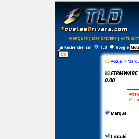
MARQUES
|
MES DRIVERS
|
ACTUALIT
Rechercher sur
TLD
Google
Accueil
>
Marq
FIRMWARE P
0.00
Atten
récen
Marque
Intitulé