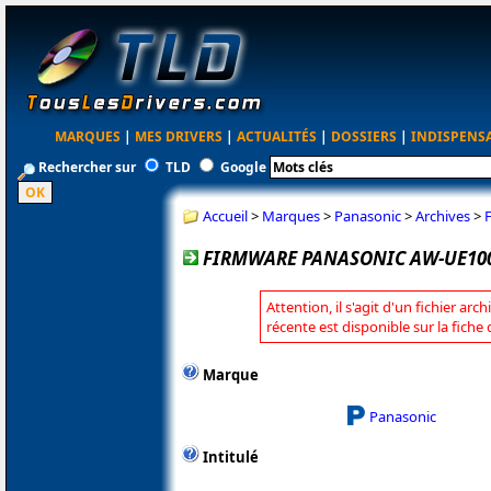
MARQUES
|
MES DRIVERS
|
ACTUALITÉS
|
DOSSIERS
|
INDISPENS
Rechercher sur
TLD
Google
Accueil
>
Marques
>
Panasonic
>
Archives
>
FIRMWARE PANASONIC AW-UE100
Attention, il s'agit d'un fichier arc
récente est disponible sur la fich
Marque
Panasonic
Intitulé