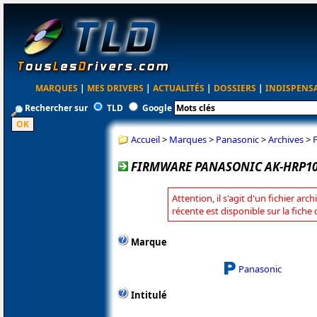
MARQUES
|
MES DRIVERS
|
ACTUALITÉS
|
DOSSIERS
|
INDISPENS
Rechercher sur
TLD
Google
Accueil
>
Marques
>
Panasonic
>
Archives
>
FIRMWARE PANASONIC AK-HRP1000
Attention, il s'agit d'un fichier arc
récente est disponible sur la fich
Marque
Panasonic
Intitulé