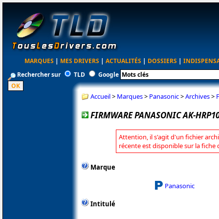
MARQUES
|
MES DRIVERS
|
ACTUALITÉS
|
DOSSIERS
|
INDISPENS
Rechercher sur
TLD
Google
Accueil
>
Marques
>
Panasonic
>
Archives
>
FIRMWARE PANASONIC AK-HRP1005
Attention, il s'agit d'un fichier arc
récente est disponible sur la fich
Marque
Panasonic
Intitulé