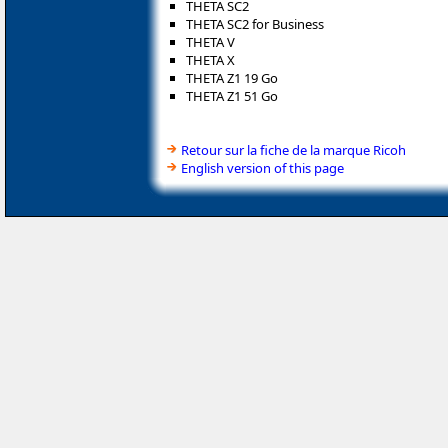
THETA SC2
THETA SC2 for Business
THETA V
THETA X
THETA Z1 19 Go
THETA Z1 51 Go
Retour sur la fiche de la marque Ricoh
English version of this page