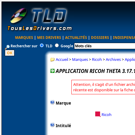
MARQUES
|
MES DRIVERS
|
ACTUALITÉS
|
DOSSIERS
|
INDISPENS
Rechercher sur
TLD
Google
Accueil
>
Marques
>
Ricoh
>
Archives
>
Appli
APPLICATION RICOH THETA 3.17.
Attention, il s'agit d'un fichier arc
récente est disponible sur la fiche
Marque
Ricoh
Intitulé