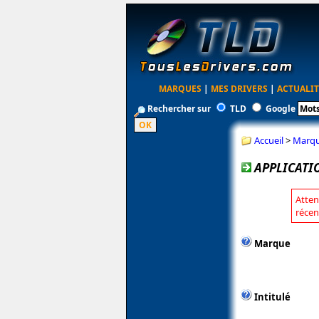
MARQUES
|
MES DRIVERS
|
ACTUALIT
Rechercher sur
TLD
Google
Accueil
>
Marq
APPLICATI
Atten
récen
Marque
Intitulé