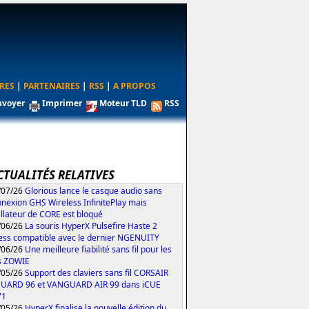
RES
|
PARTENAIRES
|
RSS
|
A PROPOS
nvoyer
Imprimer
Moteur TLD
RSS
CTUALITÉS RELATIVES
/07/26
Glorious lance le casque audio sans
nexion GHS Wireless InfinitePlay mais
tallateur de CORE est bloqué
/06/26
La souris HyperX Pulsefire Haste 2
ess compatible avec le dernier NGENUITY
/06/26
Une meilleure fiabilité sans fil pour les
s ZOWIE
/05/26
Support des claviers sans fil CORSAIR
UARD 96 et VANGUARD AIR 99 dans iCUE
71
/05/26
HyperX finalise la nouvelle édition du