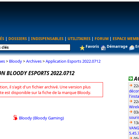
ÉS
|
DOSSIERS
|
INDISPENSABLES
|
UTILITAIRES
|
FORUM
|
ESPACE MEMB
Favoris
Démarrage
E
ues
>
Bloody
>
Archives
>
Application Esports 2022.0712
ON BLOODY ESPORTS 2022.0712
A
22
tion, il s'agit d'un fichier archivé. Une version plus
décon
te est disponible sur la fiche de la marque Bloody.
l'ins
22
Wirel
03
souri
Bloody (Bloody Gaming)
13
VANG
5.45.
05