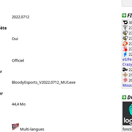
F
2022.0712
30
27
lète
27
27
Oui
27
27
22
eS/Fe
Officiel
Crazy
22
r
21
20
BloodyEsports_V2022.0712_MUI.exe
Mouse
er
D
44,4 Mo
Multi-langues
fonct