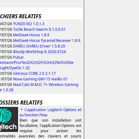
ICHIERS RELATIFS
/07/26
YUNZII M2 1.0.1.3
/07/26
Turtle Beach Swarm II 1.0.0.51
/07/26
MelGeek Horus 1.8.9
/07/26
MelGeek Horus Pyramid Receiver 1.8.9
/07/26
DAREU DAREU Driver 1.5.8.20
/07/26
Bloody WorkShop 8 2026.0724
/07/26
Pulsar
inmann/Pro/TenZ/X2/X2F/X2H/X2N/X3/Xlite
Light/ZywOo 1.32
/07/26
Glorious CORE 2.0 2.1.17
/07/26
Nova Gaming GM115 Hadès 01
/07/26
Mad Catz M.M.O. 7+ Wireless Gaming
 1.0.38
OSSIERS RELATIFS
L'application Logitech Options et
sa fonction Flow
Bien que son installation soit
facultative, l'application Options est
requise pour activer les
ionnalités avancées des claviers et souris