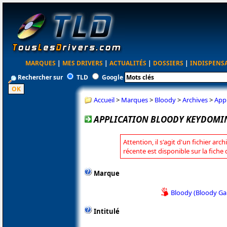
MARQUES
|
MES DRIVERS
|
ACTUALITÉS
|
DOSSIERS
|
INDISPENS
Rechercher sur
TLD
Google
Accueil
>
Marques
>
Bloody
>
Archives
>
App
APPLICATION BLOODY KEYDOMIN
Attention, il s'agit d'un fichier arc
récente est disponible sur la fiche
Marque
Bloody (Bloody G
Intitulé