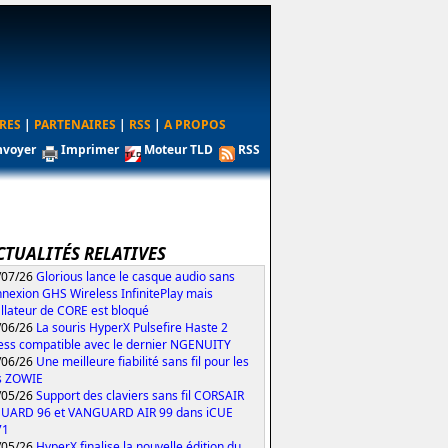
RES
|
PARTENAIRES
|
RSS
|
A PROPOS
nvoyer
Imprimer
Moteur TLD
RSS
CTUALITÉS RELATIVES
/07/26
Glorious lance le casque audio sans
nexion GHS Wireless InfinitePlay mais
tallateur de CORE est bloqué
/06/26
La souris HyperX Pulsefire Haste 2
ess compatible avec le dernier NGENUITY
/06/26
Une meilleure fiabilité sans fil pour les
s ZOWIE
/05/26
Support des claviers sans fil CORSAIR
UARD 96 et VANGUARD AIR 99 dans iCUE
71
/05/26
HyperX finalise la nouvelle édition du