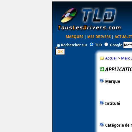
MARQUES
|
MES DRIVERS
|
ACTUALIT
Rechercher sur
TLD
Google
Accueil
>
Marq
APPLICATI
Marque
Intitulé
Catégorie de 