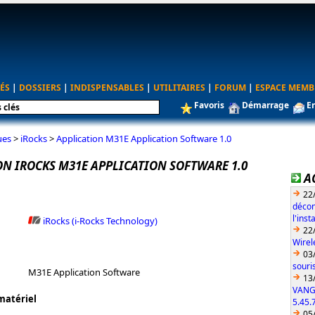
ÉS
|
DOSSIERS
|
INDISPENSABLES
|
UTILITAIRES
|
FORUM
|
ESPACE MEMB
Favoris
Démarrage
E
ues
>
iRocks
>
Application M31E Application Software 1.0
ON IROCKS M31E APPLICATION SOFTWARE 1.0
A
22
décon
l'ins
iRocks (i-Rocks Technology)
22
Wirel
03
souri
M31E Application Software
13
VANG
matériel
5.45.
05