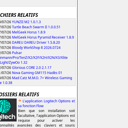
ICHIERS RELATIFS
/07/26
YUNZII M2 1.0.1.3
/07/26
Turtle Beach Swarm II 1.0.0.51
/07/26
MelGeek Horus 1.8.9
/07/26
MelGeek Horus Pyramid Receiver 1.8.9
/07/26
DAREU DAREU Driver 1.5.8.20
/07/26
Bloody WorkShop 8 2026.0724
/07/26
Pulsar
inmann/Pro/TenZ/X2/X2F/X2H/X2N/X3/Xlite
Light/ZywOo 1.32
/07/26
Glorious CORE 2.0 2.1.17
/07/26
Nova Gaming GM115 Hadès 01
/07/26
Mad Catz M.M.O. 7+ Wireless Gaming
 1.0.38
OSSIERS RELATIFS
L'application Logitech Options et
sa fonction Flow
Bien que son installation soit
facultative, l'application Options est
requise pour activer les
ionnalités avancées des claviers et souris