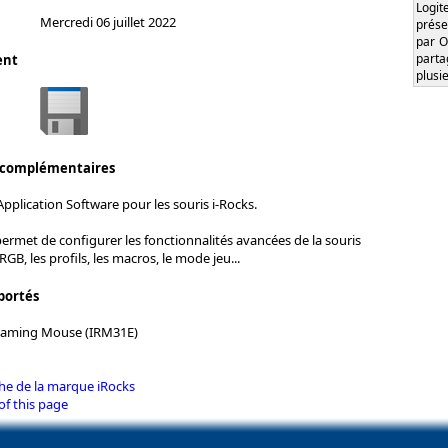
Logi
Mercredi 06 juillet 2022
prése
par O
part
ent
plusi
 complémentaires
pplication Software pour les souris i-Rocks.
permet de configurer les fonctionnalités avancées de la souris
GB, les profils, les macros, le mode jeu...
portés
Gaming Mouse (IRM31E)
che de la marque iRocks
of this page