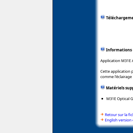
Téléchargem
Informations
Application M31E A
Cette application 
comme l'éclairage R
Matériels sup
M31E Optical 
Retour sur la fi
English version 