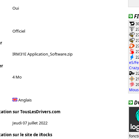
Oui
F
30
27
Officiel
27
27
r
27
27
IRM31E Application_Software.zip
22
eS/Fe
er
Crazy
22
4 Mo
21
20
Mouse
Anglais
D
cation sur TousLesDrivers.com
Jeudi 07 juillet 2022
ation sur le site de iRocks
fonct